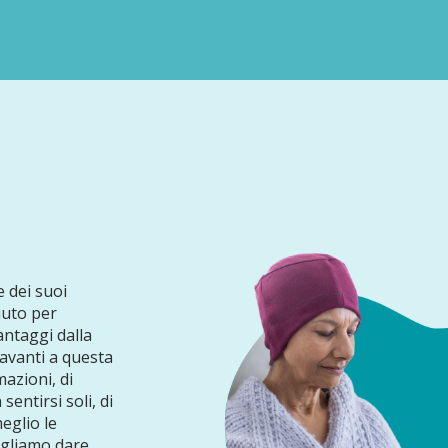
e dei suoi
iuto per
antaggi dalla
 Davanti a questa
azioni, di
sentirsi soli, di
eglio le
ogliamo dare