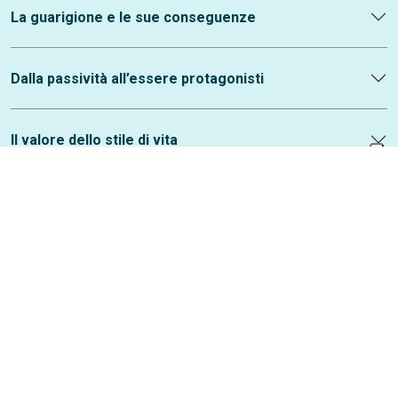
La guarigione e le sue conseguenze
Dalla passività all’essere protagonisti
Il valore dello stile di vita
Prendersi cura di sé, anche nel sociale e nel lavoro
SCARICA IL PDF o richiedi il libretto cartaceo in
Day Hospital