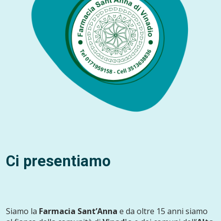
Ci presentiamo
Siamo la
Farmacia Sant’Anna
e da oltre 15 anni siamo