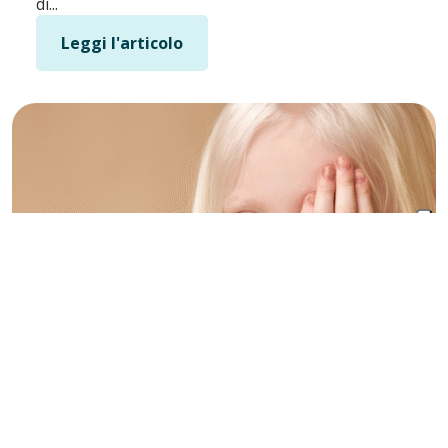
di...
Leggi l'articolo
Albinismo: celebriamo la diversità