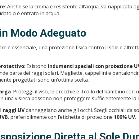
re
: Anche se la crema è resistente all’acqua, va riapplicata o
udato o è entrato in acqua.
i in Modo Adeguato
re è essenziale, una protezione fisica contro il sole è altre
rotettivo
: Esistono
indumenti speciali con protezione U
e parte dei raggi solari. Magliette, cappellini e pantaloncin
ente progettati sono un’ottima scelta.
larga
: Proteggi il viso, le orecchie e il collo del bambino con 
con una visiera possono non proteggere sufficientemente la nu
 I
raggi UV
danneggiano anche gli occhi. Scegli occhiali da 
UVB
, preferibilmente con l’etichetta di protezione
100% UV
.
Esposizione Diretta al Sole Du