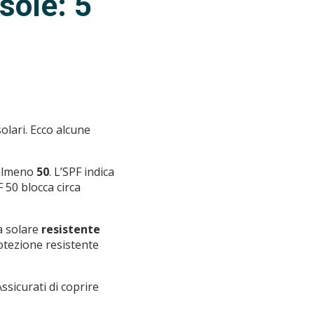
sole: 5
lari. Ecco alcune
 almeno
50
. L’SPF indica
F 50 blocca circa
ma solare
resistente
tezione resistente
sicurati di coprire