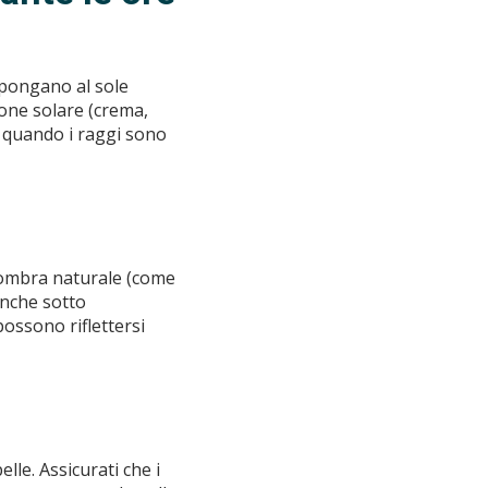
espongano al sole
zione solare (crema,
, quando i raggi sono
a ombra naturale (come
anche sotto
ossono riflettersi
elle. Assicurati che i