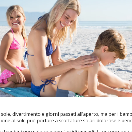
 sole, divertimento e giorni passati all’aperto, ma per i bamb
izione al sole può portare a scottature solari dolorose e peri
nei bambini non solo causano fastidi immediati, ma possono