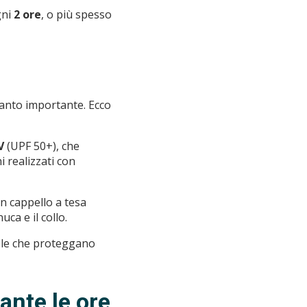
gni
2 ore
, o più spesso
ttanto importante. Ecco
V
(UPF 50+), che
i realizzati con
un cappello a tesa
ca e il collo.
sole che proteggano
rante le ore