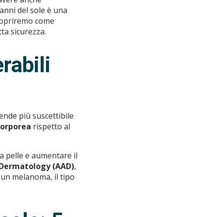
danni del sole è una
scopriremo come
tta sicurezza.
rabili
 rende più suscettibile
corporea
rispetto al
a pelle e aumentare il
Dermatology (AAD)
,
e un melanoma, il tipo