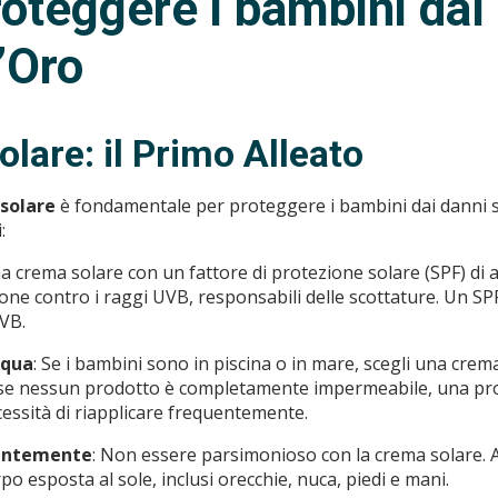
teggere i bambini dal 
’Oro
lare: il Primo Alleato
solare
è fondamentale per proteggere i bambini dai danni so
:
una crema solare con un fattore di protezione solare (SPF) di
ezione contro i raggi UVB, responsabili delle scottature. Un SP
VB.
cqua
: Se i bambini sono in piscina o in mare, scegli una cre
 se nessun prodotto è completamente impermeabile, una pro
cessità di riapplicare frequentemente.
antemente
: Non essere parsimonioso con la crema solare. As
po esposta al sole, inclusi orecchie, nuca, piedi e mani.