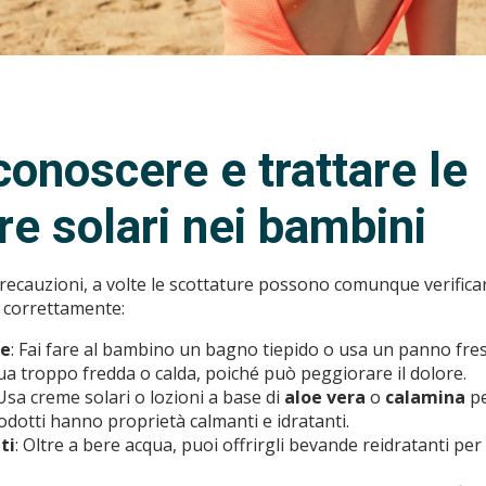
onoscere e trattare le
re solari nei bambini
recauzioni, a volte le scottature possono comunque verificar
 correttamente:
le
: Fai fare al bambino un bagno tiepido o usa un panno fresc
qua troppo fredda o calda, poiché può peggiorare il dolore.
 Usa creme solari o lozioni a base di
aloe vera
o
calamina
pe
rodotti hanno proprietà calmanti e idratanti.
ti
: Oltre a bere acqua, puoi offrirgli bevande reidratanti pe