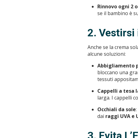
Rinnovo ogni 2 o
se il bambino è s
2. Vestirs
Anche se la crema sola
alcune soluzioni:
Abbigliamento p
bloccano una grand
tessuti appositam
Cappelli a tesa 
larga. I cappelli 
Occhiali da sole
:
dai
raggi UVA e 
3. Evita L’