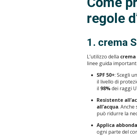
Come pro
regole d
1. crema So
L’utilizzo della
crema 
linee guida importanti
SPF 50+
: Scegli 
il livello di prot
il
98%
dei raggi U
Resistente all’a
all’acqua
. Anche
può ridurre la ne
Applica abbond
ogni parte del cor